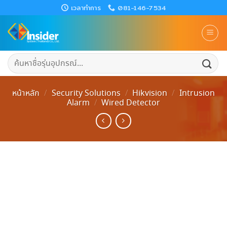
Skip
เวลาทำการ
081-146-7534
to
content
ค้นหา:
หน้าหลัก
/
Security Solutions
/
Hikvision
/
Intrusion
Alarm
/
Wired Detector