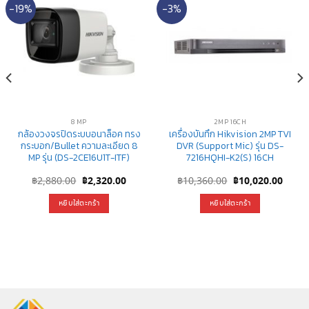
-19%
-3%
8 MP
2MP 16CH
กล้องวงจรปิดระบบอนาล็อค ทรง
เครื่องบันทึก Hikvision 2MP TVI
กระบอก/Bullet ความละเอียด 8
DVR (Support Mic) รุ่น DS-
MP รุ่น (DS-2CE16U1T-ITF)
7216HQHI-K2(S) 16CH
nt
Original
Current
Original
Curre
฿
2,880.00
฿
2,320.00
฿
10,360.00
฿
10,020.00
price
price
price
price
was:
is:
was:
is:
หยิบใส่ตะกร้า
หยิบใส่ตะกร้า
0.00.
฿2,880.00.
฿2,320.00.
฿10,360.00.
฿10,0