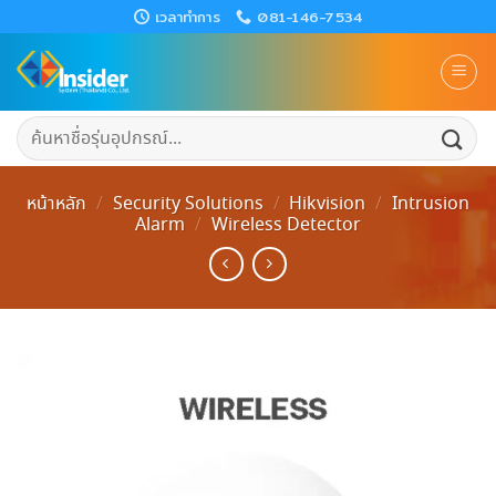
Skip
เวลาทำการ
081-146-7534
to
content
ค้นหา:
หน้าหลัก
/
Security Solutions
/
Hikvision
/
Intrusion
Alarm
/
Wireless Detector