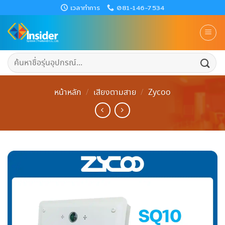
Skip
เวลาทำการ
081-146-7534
to
content
ค้นหา:
หน้าหลัก
/
เสียงตามสาย
/
Zycoo