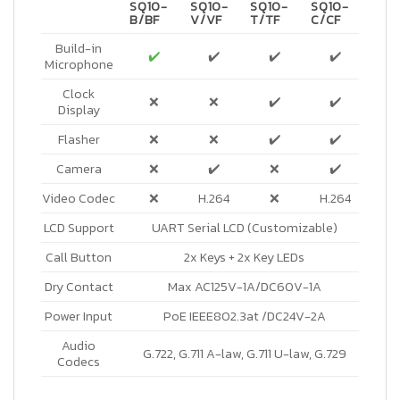
SQ10-
SQ10-
SQ10-
SQ10-
B/BF
V/VF
T/TF
C/CF
Build-in
✔️
✔️
✔️
✔️
Microphone
Clock
❌
❌
✔️
✔️
Display
Flasher
❌
❌
✔️
✔️
Camera
❌
✔️
❌
✔️
Video Codec
❌
H.264
❌
H.264
LCD Support
UART Serial LCD (Customizable)
Call Button
2x Keys + 2x Key LEDs
Dry Contact
Max AC125V-1A/DC60V-1A
Power Input
PoE IEEE802.3at /DC24V-2A
Audio
G.722, G.711 A-law, G.711 U-law, G.729
Codecs