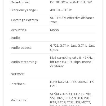
Rated power:
DC: 8Ω 30W or PoE: 8Ω 18W
Frequency range:
400Hz – 8KHz
50°H 50°V, effective distance
Coverage Pattern:
70m
Acoustics:
Mono
Audio
G.722, G.711 A-law, G.711 U-law,
Audio codecs:
Opus
Mp3 sampling rate 8-48KHz,
Audio streaming:
bit rate 64-320kbps, mono
or stereo
Network
RJ45 10BASE-T/100BASE-TX
Interface:
PoE
SIP(RFC3261), HTTP, TCP/IP,
SSL, DNS, SNTP, NTP, RTSP,
Protocols:
RTP, RTCP, TCP, UDP, MQTT,