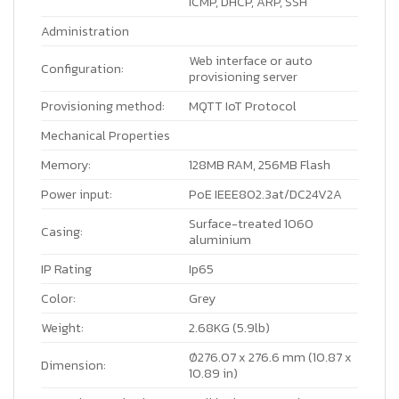
ICMP, DHCP, ARP, SSH
Administration
Web interface or auto
Configuration:
provisioning server
Provisioning method:
MQTT IoT Protocol
Mechanical Properties
Memory:
128MB RAM, 256MB Flash
Power input:
PoE IEEE802.3at/DC24V2A
Surface-treated 1060
Casing:
aluminium
IP Rating
Ip65
Color:
Grey
Weight:
2.68KG (5.9lb)
Ø276.07 x 276.6 mm (10.87 x
Dimension:
10.89 in)