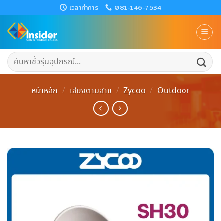
Skip
เวลาทำการ
081-146-7534
to
content
ค้นหา:
หน้าหลัก
/
เสียงตามสาย
/
Zycoo
/
Outdoor