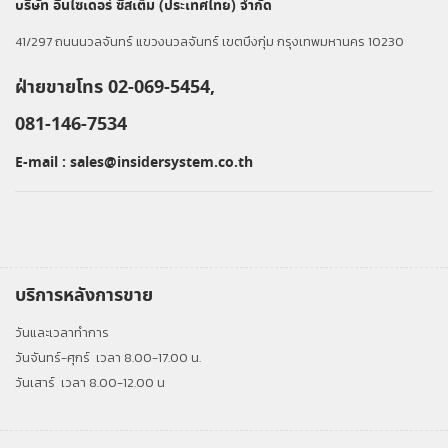
บริษัท อินไซเดอร์ ซิสเต็ม (ประเทศไทย) จำกัด
41/297 ถนนนวลจันทร์ แขวงนวลจันทร์ เขตบึงกุ่ม กรุงเทพมหานคร 10230
ฝ่ายขายโทร 02-069-5454,
081-146-7534
E-mail :
sales@insidersystem.co.th
บริการหลังการขาย
วันและเวลาทำการ
วันจันทร์-ศุกร์
เวลา 8.00-17.00 น.
วันเสาร์
เวลา 8.00-12.00 น