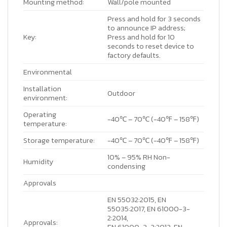
Mounting method:
Wall/pole mounted
Press and hold for 3 seconds
to announce IP address;
Key:
Press and hold for 10
seconds to reset device to
factory defaults.
Environmental
Installation
Outdoor
environment:
Operating
-40℃ – 70℃ (-40℉ – 158℉)
temperature:
Storage temperature:
-40℃ – 70℃ (-40℉ – 158℉)
10% – 95% RH Non-
Humidity
condensing
Approvals
EN 55032:2015, EN
55035:2017, EN 61000-3-
2:2014,
Approvals: