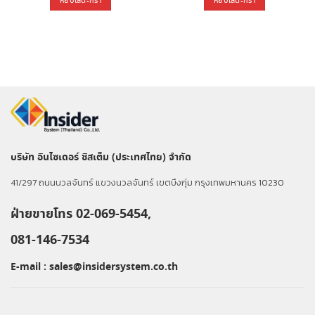
หยิบใส่ตะกร้า
หยิบใส่ตะกร้า
0.00.
฿2,800.00.
฿2,482.00.
฿37,960.00.
฿34,6
บริษัท อินไซเดอร์ ซิสเต็ม (ประเทศไทย) จำกัด
41/297 ถนนนวลจันทร์ แขวงนวลจันทร์ เขตบึงกุ่ม กรุงเทพมหานคร 10230
ฝ่ายขายโทร 02-069-5454,
081-146-7534
E-mail :
sales@insidersystem.co.th