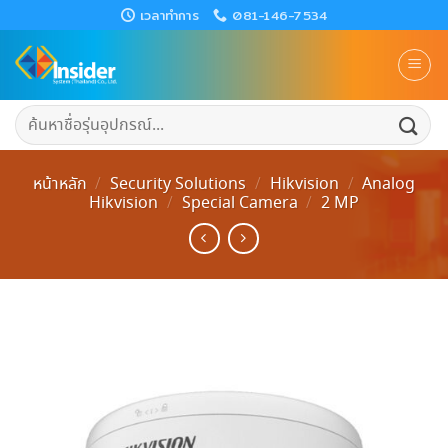
Skip
เวลาทำการ
081-146-7534
to
content
ค้นหา:
หน้าหลัก
/
Security Solutions
/
Hikvision
/
Analog
Hikvision
/
Special Camera
/
2 MP