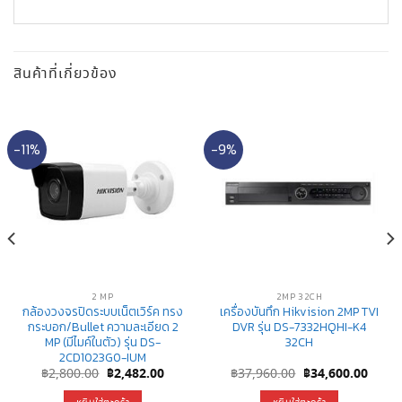
สินค้าที่เกี่ยวข้อง
-11%
-9%
2 MP
2MP 32CH
กล้องวงจรปิดระบบเน็ตเวิร์ค ทรง
เครื่องบันทึก Hikvision 2MP TVI
กระบอก/Bullet ความละเอียด 2
DVR รุ่น DS-7332HQHI-K4
MP (มีไมค์ในตัว) รุ่น DS-
32CH
2CD1023G0-IUM
nt
Original
Current
Original
Curre
฿
2,800.00
฿
2,482.00
฿
37,960.00
฿
34,600.00
price
price
price
price
was:
is:
was:
is: