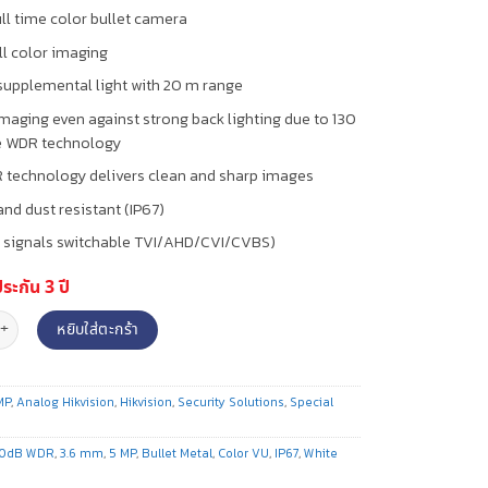
ull time color bullet camera
ll color imaging
upplemental light with 20 m range
imaging even against strong back lighting due to 130
e WDR technology
 technology delivers clean and sharp images
and dust resistant (IP67)
 (4 signals switchable TVI/AHD/CVI/CVBS)
ประกัน 3 ปี
งวงจรปิดระบบอนาล็อค ทรงกระบอก/Bullet ความละเอียด 5 MP (ColorVU) รุ่น (DS-2CE1
หยิบใส่ตะกร้า
MP
,
Analog Hikvision
,
Hikvision
,
Security Solutions
,
Special
30dB WDR
,
3.6 mm
,
5 MP
,
Bullet Metal
,
Color VU
,
IP67
,
White