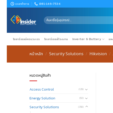
Skip
เวลาทำการ
081-146-7534
to
content
ค้นหา:
โซลาร์เซลล์ครบวงจร
โซลาร์เซลล์โรงงาน
Inverter & Battery
แผง
หน้าหลัก
Security Solutions
Hikvision
/
/
/
หมวดหมู่สินค้า
Access Control
(129)
Energy Solution
(50)
Security Solutions
(356)