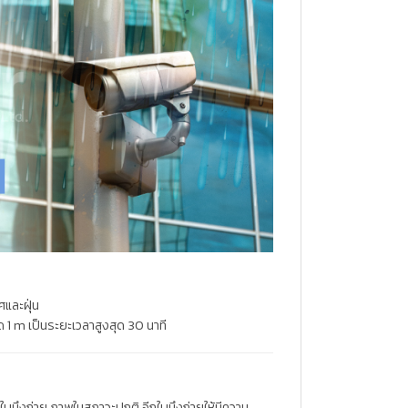
ศและฝุ่น
ด 1 m เป็นระยะเวลาสูงสุด 30 นาที
 ใบนึงถ่าย ภาพในสภาวะปกติ อีกใบนึงถ่ายให้มีความ