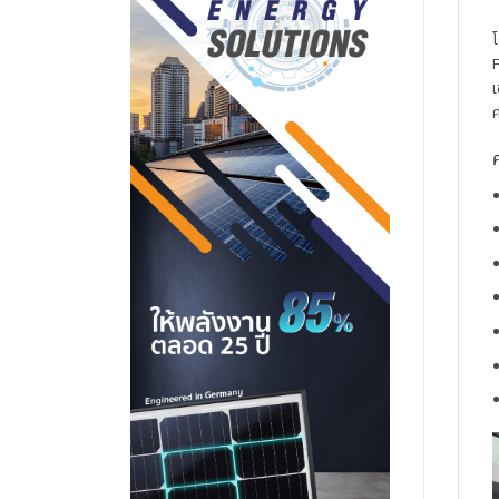
โ
F
เ
ค