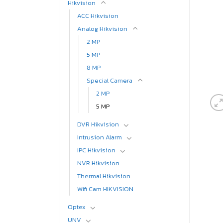
Hikvision
ACC Hikvision
Analog Hikvision
2 MP
5 MP
8 MP
Special Camera
2 MP
5 MP
DVR Hikvision
Intrusion Alarm
IPC Hikvision
NVR Hikvision
Thermal Hikvision
Wifi Cam HIKVISION
Optex
UNV