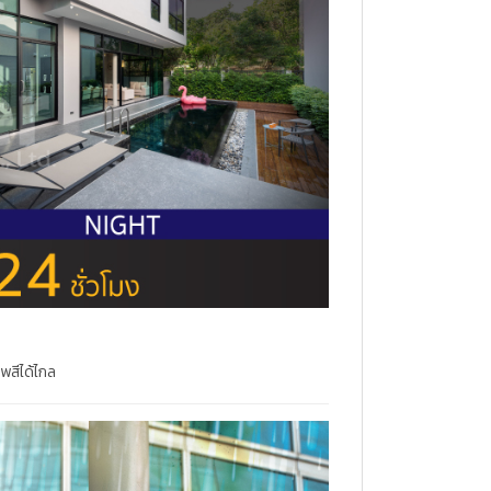
พสีได้ไกล