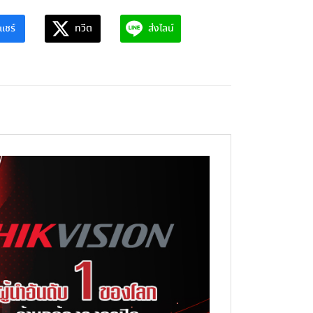
แชร์
ทวีต
ส่งไลน์