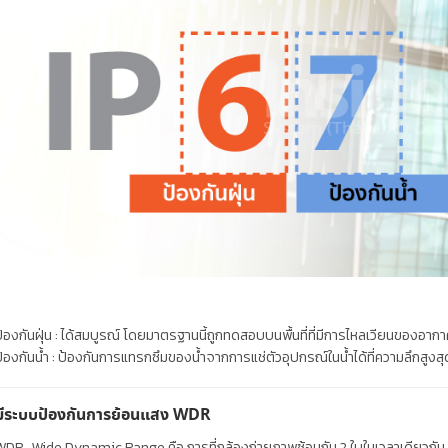
้องกันฝุ่น : ได้สมบูรณ์ โดยมาตรฐานนี้ถูกทดสอบบนพื้นที่ที่มีการไหลเวียนของอากา
้องกันน้ำ : ป้องกันการแทรกซึมของน้ำจากการแช่ตัวอุปกรณ์ในน้ำได้ที่ความลึกสูงสุ
มีระบบป้องกันการย้อนแสง WDR
WDR-Wide Dynamic Range
คือ การที่กล้องถ่ายภาพซ้อนกัน 2 ใบในเวลาเดียวกัน