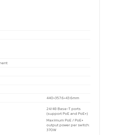
ment
440×357.6×43.6mm
24/48 Base-T ports
(support PoE and PoE+)
Maximum PoE / PoE+
output power per switch:
370W