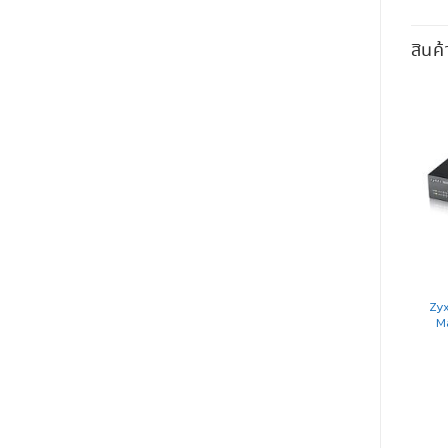
สินค้
NETWORK SWITCH
NETWORK SWITCH
Zyxel GS1350-26HP Smart
Zyxel GS1920-48v2 Smart
Zyx
Managed PoE Switch 24 Port
Managed Gigabit Switch 48
M
Gigabit, 2 SFP 375W
Port
อ่านเพิ่ม
อ่านเพิ่ม