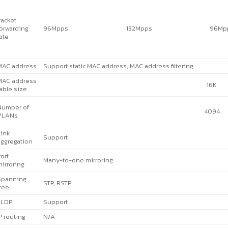
acket
orwarding
96Mpps
132Mpps
96Mp
ate
MAC address
Support static MAC address, MAC address filtering
MAC address
16K
able size
Number of
4094
VLANs
ink
Support
ggregation
ort
Many-to-one mirroring
irroring
Spanning
STP, RSTP
ree
LLDP
Support
P routing
N/A