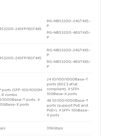
RG-NBS3200-24GT4XS-
P
BS3200-24SFP/8GT4XS
RG-NBS3200-48GT4XS-
P
RG-NBS3200-24GT4XS-
P
BS3200-24SFP/8GT4XS
RG-NBS3200-48GT4XS-
P
24 10/100/1000Base-T
ports (802.3 af/at
compliant), 4 SFP+
P ports (SFP: 100/1000M
10GBase-X ports
), 8 combo
0/1000Base-T ports, 4
48 10/100/1000Base-T
10GBase-X ports
ports (support PoE and
PoE+), 4 SFP+ 10GBase-
X ports
bps
336Gbps