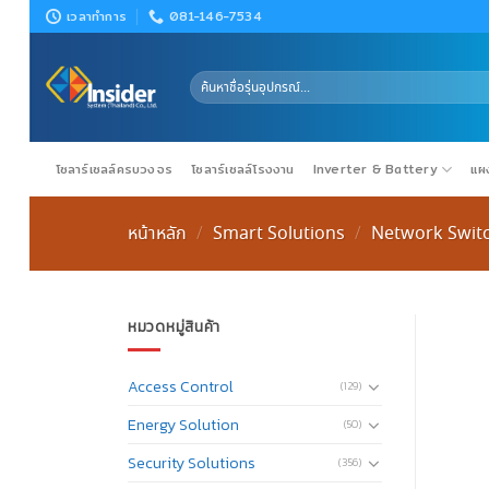
Skip
เวลาทำการ
081-146-7534
to
content
ค้นหา:
โซลาร์เซลล์ครบวงจร
โซลาร์เซลล์โรงงาน
Inverter & Battery
แผง
หน้าหลัก
Smart Solutions
Network Swit
/
/
หมวดหมู่สินค้า
Access Control
(129)
Energy Solution
(50)
Security Solutions
(356)