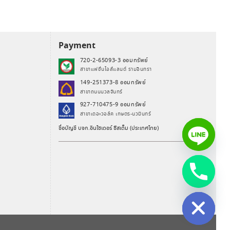
Payment
720-2-65093-3 ออมทรัพย์
สาขาแฟชั่นไอส์แลนด์ รามอินทรา
149-251373-8 ออมทรัพย์
สาขาถนนนวลจันทร์
927-710475-9 ออมทรัพย์
สาขาเดอะวอล์ค เกษตร-นวมินทร์
ชื่อบัญชี บจก.อินไซเดอร์ ซิสเต็ม (ประเทศไทย)
chaty
Hide