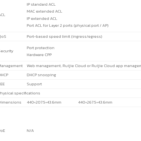
IP standard ACL
MAC extended ACL
ACL
IP extended ACL
Port ACL for Layer 2 ports (physical port / AP)
QoS
Port-based speed limit (ingress/egress)
Port protection
ecurity
Hardware CPP
Management
Web management, Ruijie Cloud or Ruijie Cloud app manage
DHCP
DHCP snooping
EEE
Support
hysical specifications
Dimensions
440×207.5×43.6mm
440×267.5×43.6mm
PoE
N/A