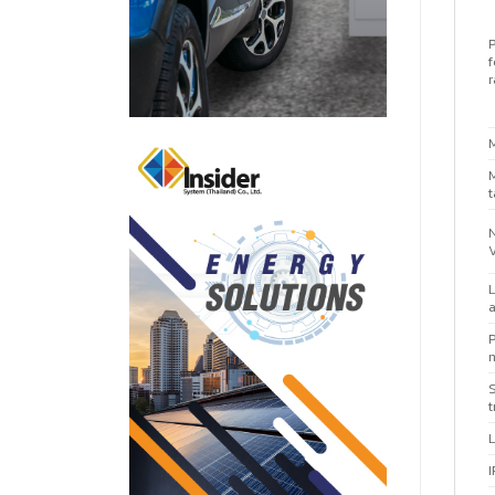
P
f
r
t
L
a
P
m
t
I