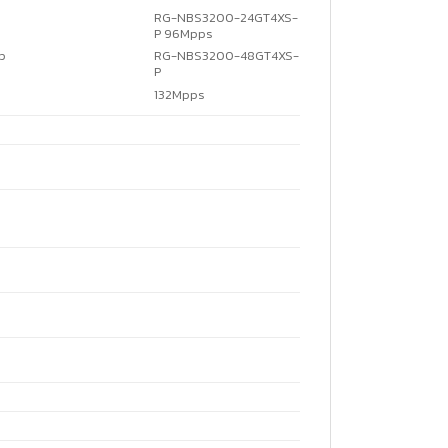
RG-NBS3200-24GT4XS-
P 96Mpps
RG-NBS3200-48GT4XS-
p
P
132Mpps