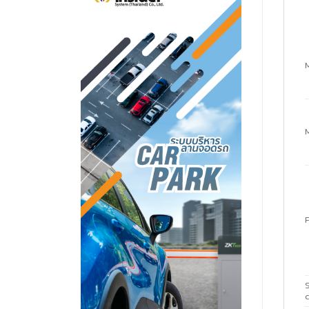
F
S
c