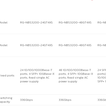
Model
RG-NBS3200-24GT4XS
RG-NBS3200-48GT4XS
RG-N
Model
RG-NBS3200-24GT4XS
RG-NBS3200-48GT4XS
RG-N
24 10/100/1000Base-T
48 10/100/1000Base-T
24 SF
ports, 4 SFP+ 10GBase-X
ports, 4 SFP+ 10GBase-X
ports
ixed ports
ports, fixed single AC
ports, fixed single AC
10/10
power supply
power supply
SFP+ 
witching
336Gbps
336Gbps
336G
apacity