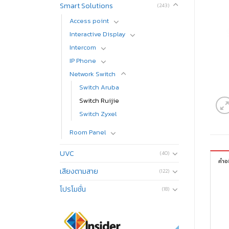
Smart Solutions
(243)
Access​ point
Interactive Display
Intercom
IP Phone
Network Switch
Switch Aruba
Switch Ruijie
Switch Zyxel
Room Panel
UVC
(40)
คำอ
เสียงตามสาย
(122)
โปรโมชั่น
(18)