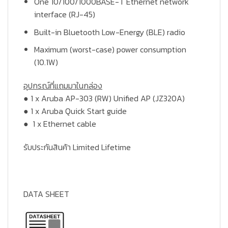
One 10/100/1000BASE-T Ethernet network
interface (RJ-45)
Built-in Bluetooth Low-Energy (BLE) radio
Maximum (worst-case) power consumption
(10.1W)
อุปกรณ์ที่แถมมาในกล่อง
● 1 x Aruba AP-303 (RW) Unified AP (JZ320A)
● 1 x Aruba Quick Start guide
● 1 x Ethernet cable
รับประกันสินค้า Limited Lifetime
DATA SHEET