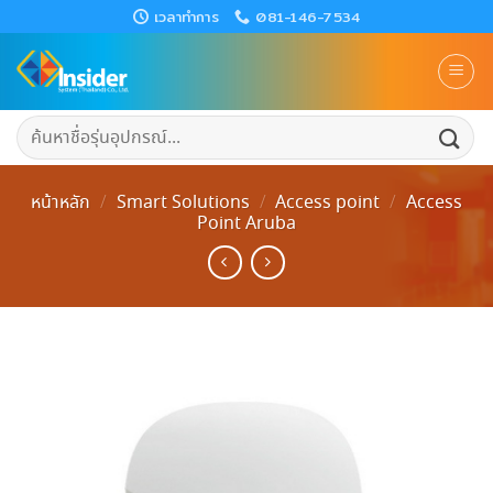
Skip
เวลาทำการ
081-146-7534
to
content
ค้นหา:
หน้าหลัก
/
Smart Solutions
/
Access​ point
/
Access
Point Aruba