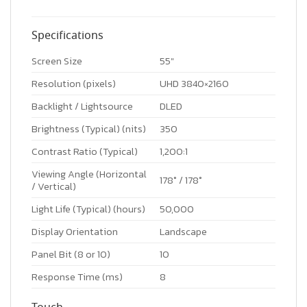
Specifications
Screen Size
55″
Resolution (pixels)
UHD 3840×2160
Backlight / Lightsource
DLED
Brightness (Typical) (nits)
350
Contrast Ratio (Typical)
1,200:1
Viewing Angle (Horizontal
178° / 178°
/ Vertical)
Light Life (Typical) (hours)
50,000
Display Orientation
Landscape
Panel Bit (8 or 10)
10
Response Time (ms)
8