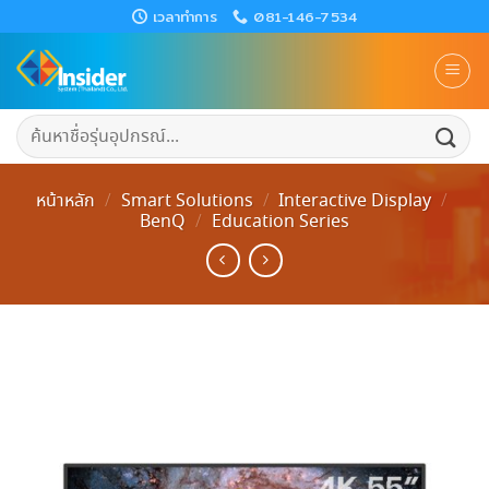
Skip
เวลาทำการ
081-146-7534
to
content
ค้นหา:
หน้าหลัก
/
Smart Solutions
/
Interactive Display
/
BenQ
/
Education Series