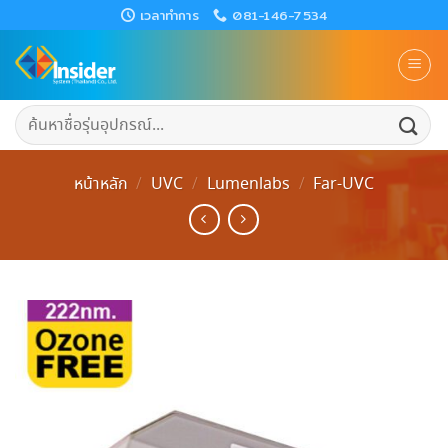
Skip
เวลาทำการ
081-146-7534
to
content
ค้นหา:
หน้าหลัก
/
UVC
/
Lumenlabs
/
Far-UVC