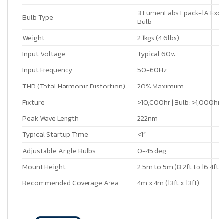
3 LumenLabs Lpack-1A Ex
Bulb Type
Bulb
Weight
2.1kgs (4.6lbs)
Input Voltage
Typical 60w
Input Frequency
50-60Hz
THD (Total Harmonic Distortion)
20% Maximum
Fixture
>10,000hr | Bulb: >1,000h
Peak Wave Length
222nm
Typical Startup Time
<1”
Adjustable Angle Bulbs
0-45 deg
Mount Height
2.5m to 5m (8.2ft to 16.4ft
Recommended Coverage Area
4m x 4m (13ft x 13ft)