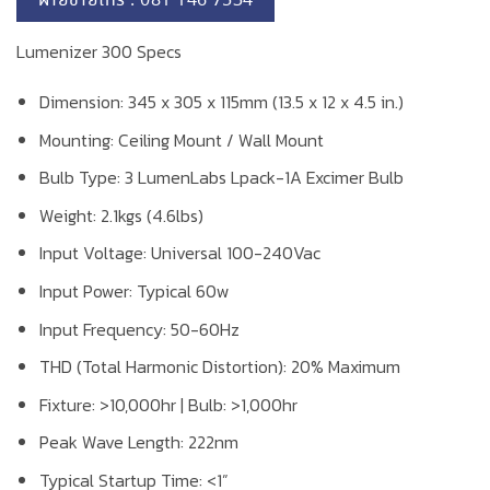
ฝ่ายขายโทร : 081 146 7534
Lumenizer 300 Specs
Dimension
: 345 x 305 x 115mm (13.5 x 12 x 4.5 in.)
Mounting
: Ceiling Mount / Wall Mount
Bulb Type
: 3 LumenLabs Lpack-1A Excimer Bulb
Weight
: 2.1kgs (4.6lbs)
Input Voltage
: Universal 100-240Vac
Input Power
: Typical 60w
Input Frequency
: 50-60Hz
THD (Total Harmonic Distortion)
: 20% Maximum
Fixture
: >10,000hr | Bulb: >1,000hr
Peak Wave Length
: 222nm
Typical Startup Time
: <1”