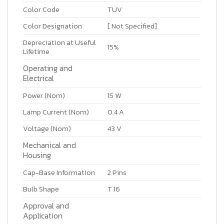
Color Code
TUV
Color Designation
[ Not Specified]
Depreciation at Useful
15%
Lifetime
Operating and
Electrical
Power (Nom)
15 W
Lamp Current (Nom)
0.4 A
Voltage (Nom)
43 V
Mechanical and
Housing
Cap-Base Information
2 Pins
Bulb Shape
T 16
Approval and
Application