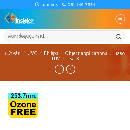
Skip
เวลาทำการ
081-146-7534
to
content
ค้นหา:
หน้าหลัก
/
UVC
/
Philips
/
Object applications
/
หลอด
TUV
/
T5/T8