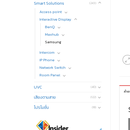
Smart Solutions
(243)
Access​ point
Interactive Display
BenQ
Maxhub
Samsung
Intercom
IP Phone
Network Switch
Room Panel
UVC
(40)
คำอ
เสียงตามสาย
(122)
โปรโมชั่น
(18)