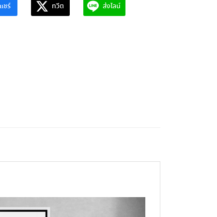
แชร์
ทวีต
ส่งไลน์