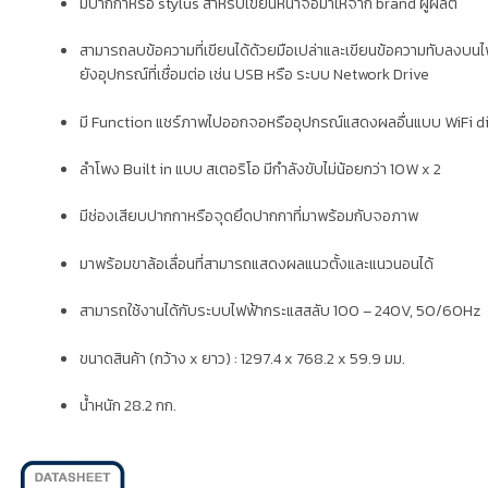
มีปากกาหรือ stylus สำหรับเขียนหน้าจอมาให้จาก brand ผู้ผลิต
สามารถลบข้อความที่เขียนได้ด้วยมือเปล่าและเขียนข้อความทับลงบนไฟ
ยังอุปกรณ์ที่เชื่อมต่อ เช่น USB หรือ ระบบ Network Drive
มี Function แชร์ภาพไปออกจอหรืออุปกรณ์แสดงผลอื่นแบบ WiFi d
ลำโพง Built in แบบ สเตอริโอ มีกำลังขับไม่น้อยกว่า 10W x 2
มีช่องเสียบปากกาหรือจุดยึดปากกาที่มาพร้อมกับจอภาพ
มาพร้อมขาล้อเลื่อนที่สามารถแสดงผลแนวตั้งและแนวนอนได้
สามารถใช้งานได้กับระบบไฟฟ้ากระแสสลับ 100 – 240V, 50/60Hz
ขนาดสินค้า (กว้าง x ยาว) : 1297.4 x 768.2 x 59.9 มม.
น้ำหนัก 28.2 กก.