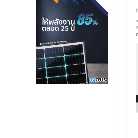
พ
ร
ก