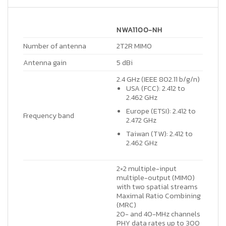
NWA1100-NH
Number of antenna
2T2R MIMO
Antenna gain
5 dBi
2.4 GHz (IEEE 802.11 b/g/n)
USA (FCC): 2.412 to
2.462 GHz
Europe (ETSI): 2.412 to
Frequency band
2.472 GHz
Taiwan (TW): 2.412 to
2.462 GHz
2×2 multiple-input
multiple-output (MIMO)
with two spatial streams
Maximal Ratio Combining
(MRC)
20- and 40-MHz channels
PHY data rates up to 300