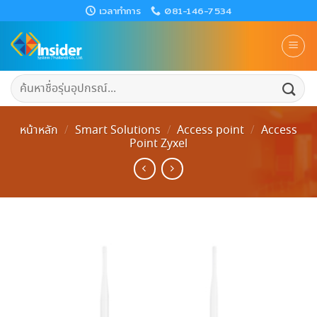
Skip
เวลาทำการ
081-146-7534
to
content
ค้นหา:
หน้าหลัก
/
Smart Solutions
/
Access​ point
/
Access
Point Zyxel