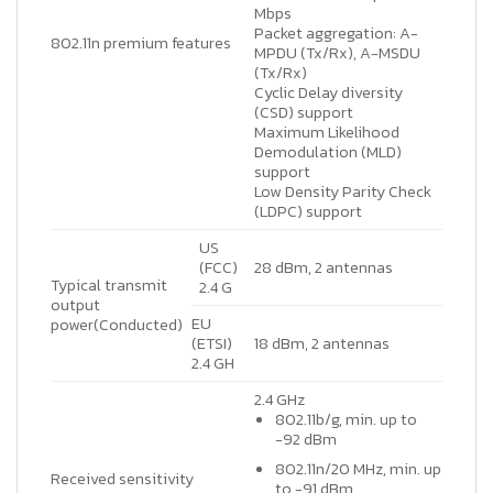
Mbps
Packet aggregation: A-
802.11n premium features
MPDU (Tx/Rx), A-MSDU
(Tx/Rx)
Cyclic Delay diversity
(CSD) support
Maximum Likelihood
Demodulation (MLD)
support
Low Density Parity Check
(LDPC) support
US
(FCC)
28 dBm, 2 antennas
Typical transmit
2.4 G
output
EU
power(Conducted)
(ETSI)
18 dBm, 2 antennas
2.4 GH
2.4 GHz
802.11b/g, min. up to
-92 dBm
802.11n/20 MHz, min. up
Received sensitivity
to -91 dBm