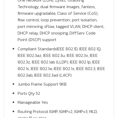
One Network (ZON), ZyXEL iStacking
Technology, dual firmware images, fanless,
firmware upgradable, Class of Service (CoS),
flow control, loop prevention, port isolation,
port mirroring, sFlow, tagged VLAN, DHCP client,
DHCP relay, DHCP snooping, DiffServ Code
Point (DSCP) support
Compliant StandardsIEEE 802.1D, IEEE 802.1Q,
IEEE 802.3az, IEEE 802.3u, IEEE 802.3x, IEEE
802.3z, IEEE 802.1ab (LLDP), IEEE 802.1p, IEEE
802.1s, IEEE 802.1w, IEEE 802.1x, IEEE 802.3, IEEE
802.3ab, IEEE 802.3ad (LACP)
Jumbo Frame Support 9KB
Ports Qty 52
Manageable Yes
Routing Protocol IGMP, IGMPv2, IGMPv3, MLD,
static IP routing