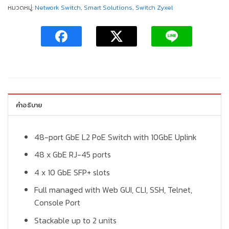
หมวดหมู่:
Network Switch
,
Smart Solutions
,
Switch Zyxel
คำอธิบาย
48-port GbE L2 PoE Switch with 10GbE Uplink
48 x GbE RJ-45 ports
4 x 10 GbE SFP+ slots
Full managed with Web GUI, CLI, SSH, Telnet,
Console Port
Stackable up to 2 units