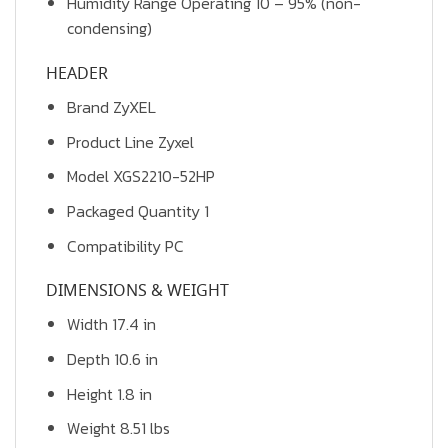
Humidity Range Operating 10 – 95% (non-
condensing)
HEADER
Brand ZyXEL
Product Line Zyxel
Model XGS2210-52HP
Packaged Quantity 1
Compatibility PC
DIMENSIONS & WEIGHT
Width 17.4 in
Depth 10.6 in
Height 1.8 in
Weight 8.51 lbs