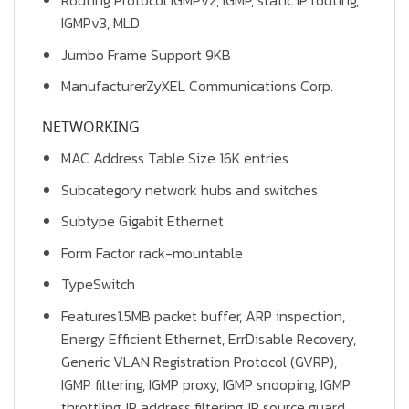
Routing Protocol IGMPv2, IGMP, static IP routing,
IGMPv3, MLD
Jumbo Frame Support 9KB
ManufacturerZyXEL Communications Corp.
NETWORKING
MAC Address Table Size 16K entries
Subcategory network hubs and switches
Subtype Gigabit Ethernet
Form Factor rack-mountable
TypeSwitch
Features1.5MB packet buffer, ARP inspection,
Energy Efficient Ethernet, ErrDisable Recovery,
Generic VLAN Registration Protocol (GVRP),
IGMP filtering, IGMP proxy, IGMP snooping, IGMP
throttling, IP address filtering, IP source guard,